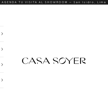
AGENDA TU VISITA AL SHOWROOM — San Isidro, Lima
CasaSoyer