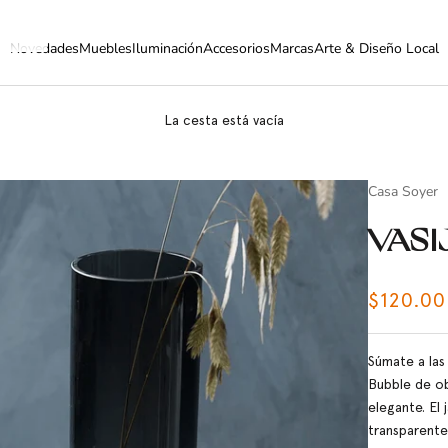
Novedades
Muebles
Iluminación
Accesorios
Marcas
Arte & Diseño Local
La cesta está vacía
Casa Soyer
VASI
Precio 
$120.00
Súmate a las
Bubble de ob
elegante. El
transparente 