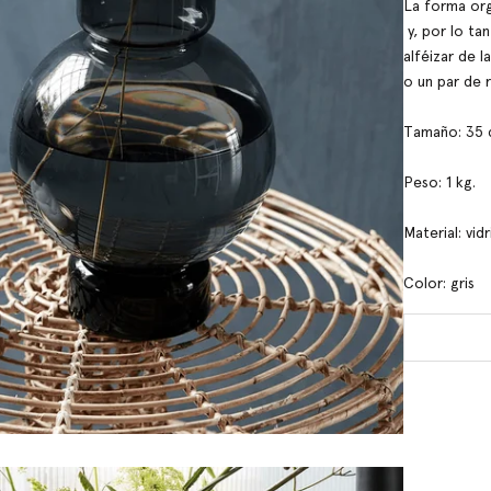
La forma org
y, por lo ta
alféizar de 
o un par de 
Tamaño: 35 c
Peso: 1 kg.
Material: vidr
Color: gris