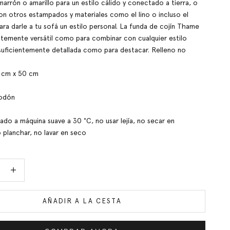
marrón o amarillo para un estilo cálido y conectado a tierra, o
n otros estampados y materiales como el lino o incluso el
ara darle a tu sofá un estilo personal. La funda de cojín Thame
entemente versátil como para combinar con cualquier estilo
o suficientemente detallada como para destacar. Relleno no
 cm x 50 cm
godón
ado a máquina suave a 30 °C, no usar lejía, no secar en
 planchar, no lavar en seco
idad
Aumentar cantidad
AÑADIR A LA CESTA