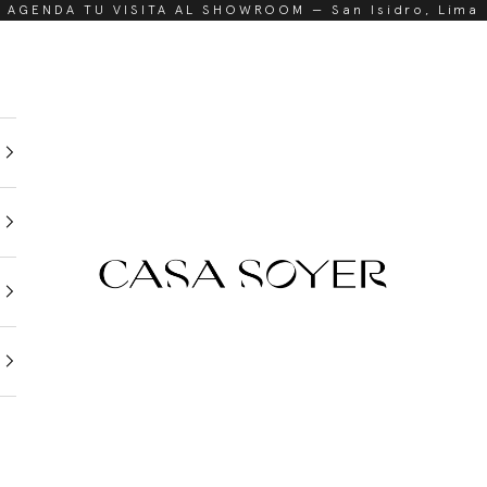
AGENDA TU VISITA AL SHOWROOM — San Isidro, Lima
CasaSoyer