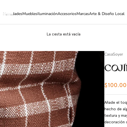
Novedades
Muebles
Iluminación
Accesorios
Marcas
Arte & Diseño Local
La cesta está vacía
CasaSoyer
COJ
Precio 
$100.00
Añade el toq
hecho de al
textura y ma
decoración d