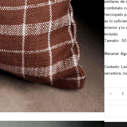
similares de 
combínalo co
terciopelo p
es lo sufici
interior y l
incluido.
Tamaño: 50
Material: Al
Cuidado: Lav
secadora, no
Reducir cant