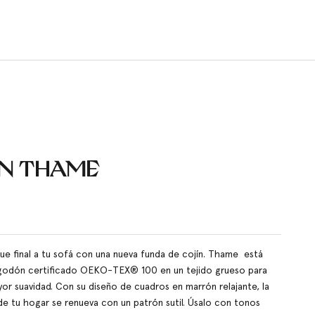
ÍN THAME
de oferta
ue final a tu sofá con una nueva funda de cojín. Thame está
godón certificado OEKO-TEX® 100 en un tejido grueso para
yor suavidad. Con su diseño de cuadros en marrón relajante, la
e tu hogar se renueva con un patrón sutil. Úsalo con tonos