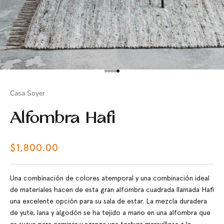
Ir al artículo 1
Ir al artículo 2
Ir al artículo 3
Ir al artículo 4
Ir al artículo 5
Casa Soyer
Alfombra Hafi
Precio de oferta
$1,800.00
Una combinación de colores atemporal y una combinación ideal
de materiales hacen de esta gran alfombra cuadrada llamada Hafi
una excelente opción para su sala de estar. La mezcla duradera
de yute, lana y algodón se ha tejido a mano en una alfombra que